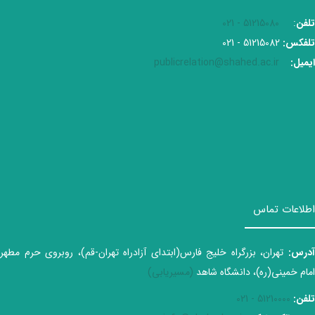
تلفن
:
51215080 - 021
تلفکس:
51215082 - 021
ایمیل:
publicrelation@shahed.ac.ir
اطلاعات تماس
آدرس:
تهران، بزرگراه خلیج فارس(ابتدای آزادراه تهران-قم)، روبروی حرم مطهر
امام خمینی(ره)، دانشگاه شاهد
(مسیریابی)
تلفن:
51210000 - 021