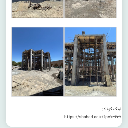
لینک کوتاه:
https://shahed.ac.ir/?p=73627