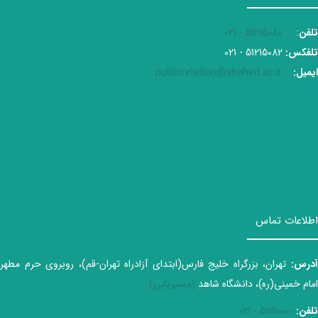
تلفن
:
51215080 - 021
تلفکس:
51215082 - 021
ایمیل:
publicrelation@shahed.ac.ir
اطلاعات تماس
آدرس:
تهران، بزرگراه خلیج فارس(ابتدای آزادراه تهران-قم)، روبروی حرم مطهر
امام خمینی(ره)، دانشگاه شاهد
(مسیریابی)
تلفن:
51210000 - 021