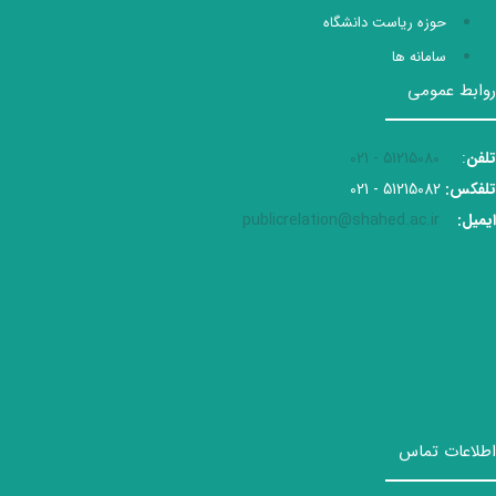
حوزه ریاست دانشگاه
سامانه ها
روابط عمومی
تلفن
:
51215080 - 021
تلفکس:
51215082 - 021
ایمیل:
publicrelation@shahed.ac.ir
اطلاعات تماس