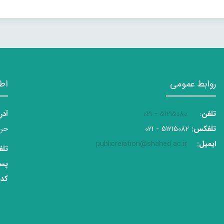
روابط عمومی
اط
تلفن
:
51215080 - 021
آدر
تلفکس:
51215082 - 021
حرم
ایمیل:
publicrelation@shahed.ac.ir
تلف
پست
کدپ