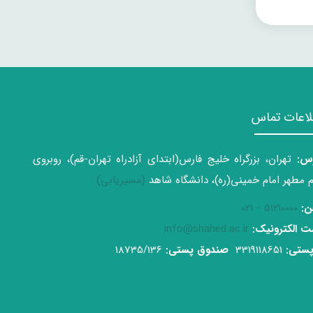
لاعات تماس
س:
تهران، بزرگراه خلیج فارس(ابتدای آزادراه تهران-قم)، روبروی
 مطهر امام خمینی(ره)، دانشگاه شاهد
(مسیریابی)
ن:
51210000 - 021
 الکترونیک:
info@shahed.ac.ir
ستی:
3319118651
صندوق پستی:
18735/136