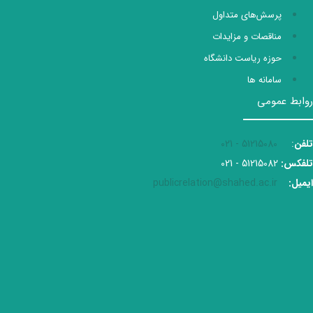
پرسش‌های متداول
مناقصات و مزایدات
حوزه ریاست دانشگاه
سامانه ها
روابط عمومی
تلفن
:
51215080 - 021
تلفکس:
51215082 - 021
ایمیل:
publicrelation@shahed.ac.ir